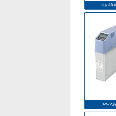
自愈式并联
SW-ZM