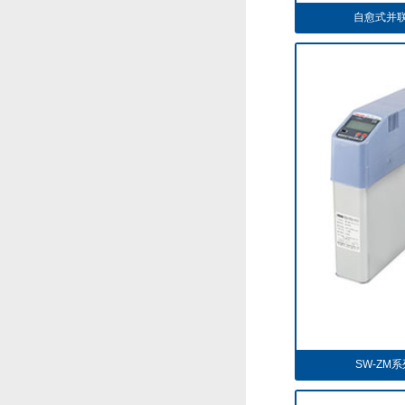
自愈式并联
SW-ZM